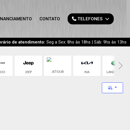
INANCIAMENTO
CONTATO
TELEFONES
rário de atendimento:
Seg a Sex: 8hs às 18hs | Sáb: 9hs às 13hs
JETOUR
COO
JEEP
KIA
LAND ROVER
Toggle 