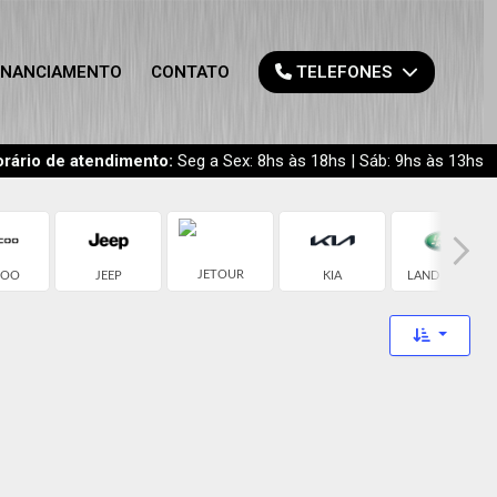
INANCIAMENTO
CONTATO
TELEFONES
rário de atendimento:
Seg a Sex: 8hs às 18hs | Sáb: 9hs às 13hs
JETOUR
COO
JEEP
KIA
LAND ROVER
Toggle 