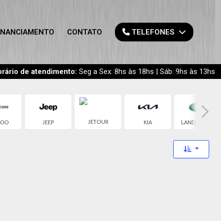
INANCIAMENTO
CONTATO
TELEFONES
rário de atendimento:
Seg a Sex: 8hs às 18hs | Sáb: 9hs às 13hs
JETOUR
COO
JEEP
KIA
LAND ROVER
Toggle 