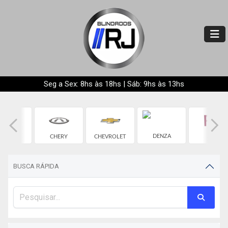
Seg a Sex: 8hs às 18hs | Sáb: 9hs às 13hs
BYD
DENZA
CHERY
CHEVROLET
FIAT
BUSCA RÁPIDA