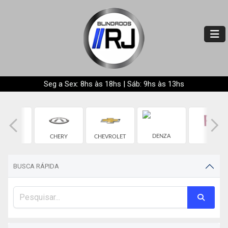
Seg a Sex: 8hs às 18hs | Sáb: 9hs às 13hs
BYD
DENZA
CHERY
CHEVROLET
FIAT
BUSCA RÁPIDA