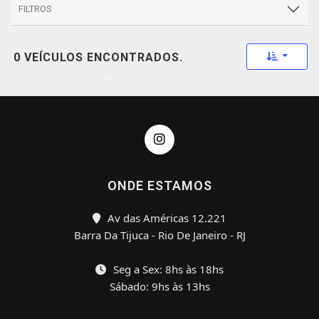
FILTROS
Toggle 
0 VEÍCULOS ENCONTRADOS.
ONDE ESTAMOS
Av das Américas 12.221
Barra Da Tijuca - Rio De Janeiro - RJ
Seg a Sex: 8hs às 18hs
Sábado: 9hs às 13hs