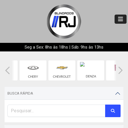
Seg a Sex: 8hs às 18hs | Sáb: 9hs às 13hs
BYD
DENZA
CHERY
CHEVROLET
FIAT
BUSCA RÁPIDA