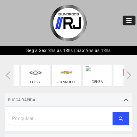
Seg a Sex: 8hs às 18hs | Sáb: 9hs às 13hs
BYD
DENZA
CHERY
CHEVROLET
FIAT
BUSCA RÁPIDA